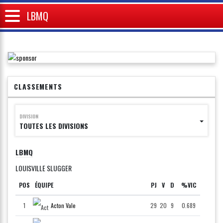
LBMQ
CLASSEMENTS
DIVISION
TOUTES LES DIVISIONS
LBMQ
LOUISVILLE SLUGGER
POS
ÉQUIPE
PJ
V
D
%VIC
1
Acton Vale
29
20
9
0.689