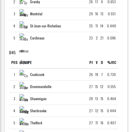
2
Granby
26
17
9
0.653
3
Montréal
29
16
13
0.551
4
St-Jean-sur-Richelieu
25
11
14
0.440
5
Cardinaux
23
2
21
0.086
B45
POS
ÉQUIPE
PJ
V
D
%VIC
1
Coaticook
26
19
7
0.730
2
Drummondville
27
15
12
0.555
3
Shawinigan
28
13
15
0.464
4
Sherbrooke
27
12
15
0.444
5
Thetford
27
11
16
0.407